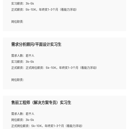
实习薪资：3k-5k
2. 熟悉前端常用框架, 能独立完成设计给予的 UI 效果;
正式薪资：5k-10K，年终奖1-3个月（看能力浮动）
3. 有良好的代码习惯, 低级错误出现频率低;
4. 具备优秀的沟通和协调能力，能承受比较大的工作压力;
岗位职责:
5. 自我驱动力强, 能自主学习新知识新技术, 并具有较强的自学能力;
1. 为企业客户提供软件技术服务。包括安装、升级、配置、调优、故障诊断等工
6. 了解前端设计及后端开发, 可快速和同事对接工作;
作；
7. 了解或熟悉 WebGL 及相关框架优先。
2. 在此基础上，并能为客户提供客户化技术支持方案，提升软件使用效率与价值。
需求分析顾问/平面设计实习生
任职要求:
需求人数：若干人
1. 计算机专业相关背景；
实习薪资：3k-5k
2. 自我学习和动手能力强，对操作系统、数据库有一定基础和兴趣；
正式薪资：正式岗位薪资：5k-10K，年终奖1-3个月（看能力浮动）
3.沟通能力强、有基础客户服务意识。
岗位职责：
1、 沟通客户需求，分析其实施的可行性，辅助项目经理完成展示策划、设计；
2、 把握设计时间节点，控制设计进度，完成展示设计任务；
3、配合平面设计师完成项目最终的整体汇报方案；参与项目例会，项目完工总结报
售前工程师（解决方案专员）实习生
告，设计项目文件管理和资料库维护；
4、 创新设计表现形式，优化流程、提高设计工作效率；
需求人数：若干人
5、 设计内容包括但不限于：展厅/博物馆/展馆的规划与空间设计，人机界面设计，
岗位薪资：3k-5k
标志及吉祥物设计，效果图后期处理等。
正式岗位薪资：5k-10K，年终奖1-3个月（看能力浮动）