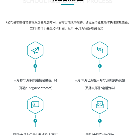
SCHOOL RECRUIMENT PROCESS
（公司会根据各地高校双选会开展时间，安排当地现场招聘，请应届毕业生随时关注信息更新，
三月-四月为春季校招时间，九月-十月为秋季校招时间）
三月初/九月初网络投递渠道开启
三月/九月上旬至三月/九月底简历反馈
（邮箱：hr@sinontt.com）
（具体以邮件/电话为准）
四月/十月上旬集中安排笔试/面试
四月/十月底offer发放