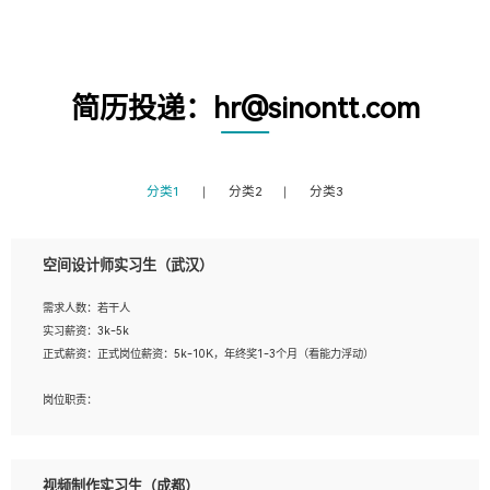
简历投递：hr@sinontt.com
分类1
分类2
分类3
空间设计师实习生（武汉）
需求人数：若干人
实习薪资：3k-5k
正式薪资：正式岗位薪资：5k-10K，年终奖1-3个月（看能力浮动）
岗位职责：
1、 沟通客户需求，分析其实施的可行性，辅助项目经理完成展示策划、设计；
2、 把握设计时间节点，控制设计进度，完成展示设计任务；
3、配合平面设计师完成项目最终的整体汇报方案；参与项目例会，项目完工总结报
视频制作实习生（成都）