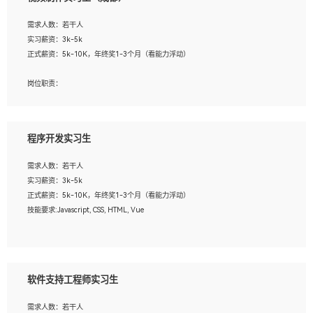
告，设计项目文件管理和资料库维护；
4、 创新设计表现形式，优化流程、提高设计工作效率；
需求人数：若干人
5、 设计内容包括但不限于：展厅/博物馆/展馆的规划与空间设计，人机界面设计，
实习薪资：3k-5k
标志及吉祥物设计，效果图后期处理等。
正式薪资：5k-10K，年终奖1-3个月（看能力浮动）
岗位要求：
岗位职责：
1、艺术设计类相关专业；
1、各类企业宣传片视频的剪辑和片头片尾包装；
2、热爱展览展示设计工作，熟悉行业动向，设计专业知识和产品专业知识；
2、广告片的后期剪辑与整体特效合成；
3、具有良好的人际沟通、准确判断客户需求并执行的能力、较强的团队合作能力和
3、特效及动画制作并了解后期合成软件。
服务意识。
程序开发实习生
岗位要求：
需求人数：若干人
1、热爱影视，责任心强，有强烈的兴趣和后期制作的主观能动性；
实习薪资：3k-5k
2、熟练使用After Effect、Photo Shop、熟练掌握视频剪辑和特效包装软件；
正式薪资：5k-10K，年终奖1-3个月（看能力浮动）
3、能对影片后期进行整体调色控制，具备一定审美感；
技能要求:Javascript, CSS, HTML, Vue
4、在剪辑上会思考，有一定编导思维；
5、踏实， 勤奋，愿意在工作中不断学习，提高自我；
工作职责：
6、能与同事友好相处。
1. 负责公司的前端项目的开发;
2. 负责公司已有项目的维护及迭代;
软件支持工程师实习生
工作要求:
需求人数：若干人
1. 熟悉 Javascript, CSS, HTML, Vue, Git;