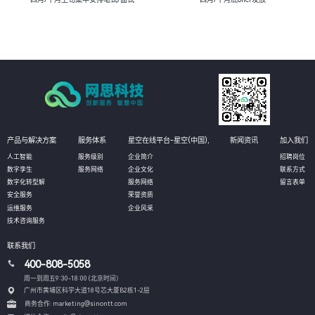
产品与解决方案
服务体系
星空在线平台-星空(中国),
新闻资讯
加入我们
人工智能
服务级别
企业简介
招聘岗位
数字孪生
服务网络
企业文化
联系方式
数字化转型解
服务网络
留言表单
安全服务
荣誉资质
运维服务
企业风采
技术咨询服务
联系我们
400-808-5058
周一到周五9:30-18:00 (北京时间）
广州市黄埔区科学大道18号芯大厦B2栋1-2层
商务合作: marketing@sinontt.com