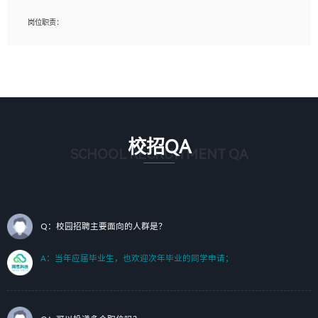
岗位要求：
岗位职责：
1、艺术设计类相关专业；（其中需求分析顾问不限专业）
1、完成主要工作：项目解决方案策划与编写，项目投标方案编写、项目申报方案编
2、热爱展览展示设计工作，熟悉行业动向，设计专业知识和产品专业知识；
写；
3、具有良好的人际沟通、准确判断客户需求并执行的能力、较强的团队合作能力和
2、人才队伍建设：完善SPL人才沉淀，积聚力量，为公司各省项目打单提供全面支
服务意识。
撑。
任职要求：
1. 熟悉 Javascript, CSS, HTML, Vue, Git;
校招QA
2. 熟悉 前端常用框架, 能独立完成设计给予的 UI 效果;
SCHOOL RECRUITMENT QA
3. 有良好的代码习惯, 低级错误出现频率低;
4. 具备优秀的沟通和协调能力，能承受比较大的工作压力;
5. 自我驱动力强, 能自主学习新知识新技术, 并具有较强的自学能力;
6. 了解前端设计及后端开发, 可快速和同事对接工作;
7. 了解或熟悉 WebGL 及相关框架优先。
Q：校园招聘主要面向的人群是？
（岗位人员专职于行业应用解决方案、项目申报方案、投标方案的策划编写）
A：当年应届毕业生，也欢迎次年毕业的同学申请；