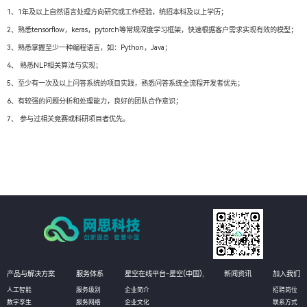
1、1年及以上自然语言处理方向研究或工作经验，统招本科及以上学历；
2、熟悉tensorflow，keras，pytorch等常规深度学习框架，快速根据客户需求实现有效的模型；
3、熟悉掌握至少一种编程语言，如：Python，Java；
4、 熟悉NLP相关算法与实现；
5、至少有一次及以上问答系统的项目实践，熟悉问答系统全流程开发者优先；
6、有较强的问题分析和处理能力，良好的团队合作意识；
7、 参与过相关竞赛或科研项目者优先。
产品与解决方案
服务体系
星空在线平台-星空(中国),
新闻资讯
加入我们
人工智能
服务级别
企业简介
招聘岗位
数字孪生
服务网络
企业文化
联系方式