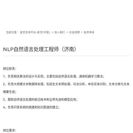
当前位置：
星空在线平台-星空(中国),
>
加入我们
>
社会招聘
>
技术体系
NLP自然语言处理工程师（济南）
岗位职责：
1、负责相关算法的设计与实现，主要包括自然语言处理、通用机器学习算法；
2、负责大规模文本数据库处理，包括生文本预处理，句法分析，命名实体识别，文本分类与文本
摘要生成；
3、跟踪自然语言处理的前沿技术和业界先进的模型应用；
4、负责问答系统的搭建和知识图谱的建立；
岗位要求：